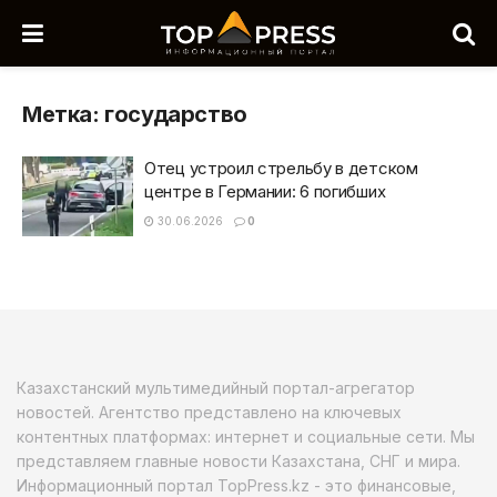
Метка:
государство
Отец устроил стрельбу в детском
центре в Германии: 6 погибших
30.06.2026
0
Казахстанский мультимедийный портал-агрегатор
новостей. Агентство представлено на ключевых
контентных платформах: интернет и социальные сети. Мы
представляем главные новости Казахстана, СНГ и мира.
Информационный портал TopPress.kz - это финансовые,