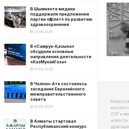
В Шымкенте медики
поддержали предложения
партии «Әділет» по развитию
здравоохранения
07.08.2026
В «Самрук-Қазына»
обсудили основные
направления деятельности
«КазМунайГаза»
07.08.2026
В Чолпон-Ате состоялось
заседание Евразийского
межправительственного
совета
Казахст
07.08.2026
контентн
СНГ и ми
новости 
В Алматы стартовал
Республиканский конкурс
драгоцен