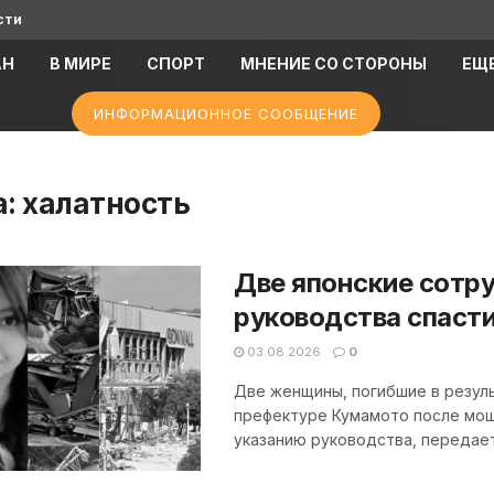
сти
АН
В МИРЕ
СПОРТ
МНЕНИЕ СО СТОРОНЫ
ЕЩ
ИНФОРМАЦИОННОЕ СООБЩЕНИЕ
а:
халатность
Две японские сотр
руководства спаст
03.08.2026
0
Две женщины, погибшие в резуль
префектуре Кумамото после мощ
указанию руководства, передает 