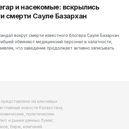
егар и насекомые: вскрылись
и смерти Сауле Базархан
кандал вокруг смерти известного блогера Сауле Базархан
гибшей обвиняют медицинский персонал в халатности,
заявляя, что заведение продолжает активно записывать
о представлено на ключевых
м главные новости Казахстана,
ономические, политические
алют и рынки ценных бумаг,
ков, бирж, компаний.