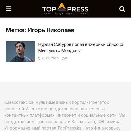
Метка:
Игорь Николаев
Нурлан Сабуров попал в «черный список»
Минкульта Молдовы
26.06.2026
0
Казахстанский мультимедийный портал-агрегатор
новостей. Агентство представлено на ключевых
контентных платформах: интернет и социальные сети. Мы
представляем главные новости Казахстана, СНГ и мира.
Информационный портал TopPress.kz - это финансовые,