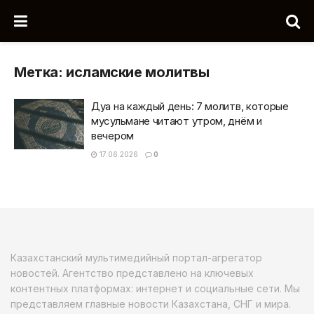
Метка:
исламские молитвы
Дуа на каждый день: 7 молитв, которые
мусульмане читают утром, днём и
вечером
17.06.2026
0
Казахстанский мультимедийный портал-агрегатор
новостей. Агентство представлено на ключевых
контентных платформах: интернет и социальные сети. Мы
представляем главные новости Казахстана, СНГ и мира.