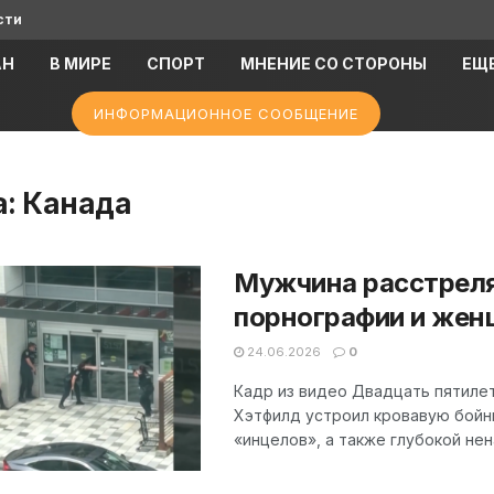
сти
АН
В МИРЕ
СПОРТ
МНЕНИЕ СО СТОРОНЫ
ЕЩ
ИНФОРМАЦИОННОЕ СООБЩЕНИЕ
а:
Канада
Мужчина расстреля
порнографии и жен
24.06.2026
0
Кадр из видео Двадцать пятилет
Хэтфилд устроил кровавую бойн
«инцелов», а также глубокой нен