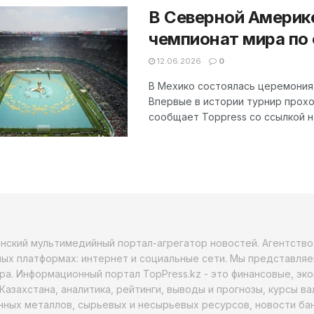
В Северной Америк
чемпионат мира по
12.06.2026
0
В Мехико состоялась церемония 
Впервые в истории турнир прохо
сообщает Toppress со ссылкой на 
анский мультимедийный портал-агрегатор новостей. Агентств
ых платформах: интернет и социальные сети. Мы представляе
ра. Информационный портал TopPress.kz - это финансовые, эк
Казахстана, аналитика, рейтинги, выводы и прогнозы, курсы в
ных металлов, сырьевых и несырьевых ресурсов, новости бан