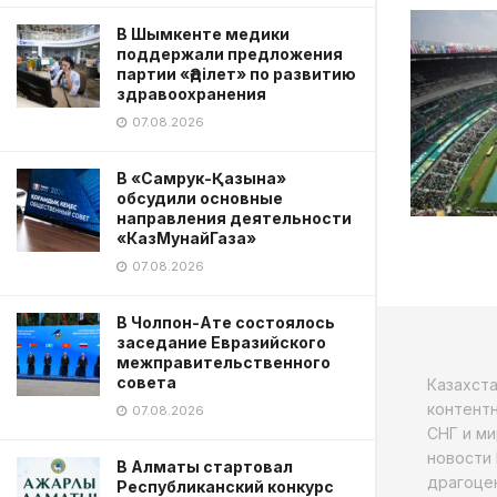
В Шымкенте медики
поддержали предложения
партии «Әділет» по развитию
здравоохранения
07.08.2026
В «Самрук-Қазына»
обсудили основные
направления деятельности
«КазМунайГаза»
07.08.2026
В Чолпон-Ате состоялось
заседание Евразийского
межправительственного
совета
Казахст
контентн
07.08.2026
СНГ и ми
новости 
В Алматы стартовал
драгоцен
Республиканский конкурс