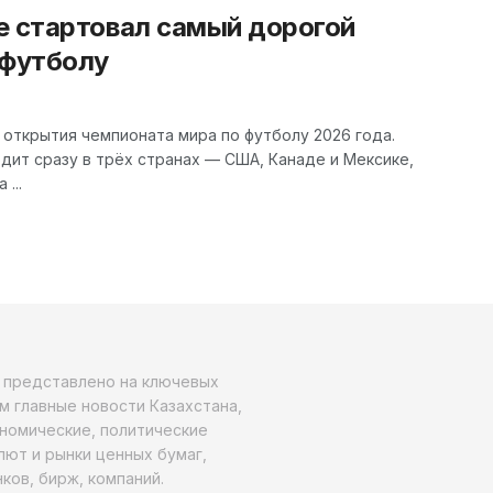
е стартовал самый дорогой
 футболу
открытия чемпионата мира по футболу 2026 года.
дит сразу в трёх странах — США, Канаде и Мексике,
...
о представлено на ключевых
м главные новости Казахстана,
ономические, политические
алют и рынки ценных бумаг,
ков, бирж, компаний.