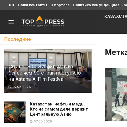
18+
Наши контакты
О портале
Политика конфиденциально
КАЗАХСТ
Последние
Метк
Свыше 1900 ИИ-фильмов из
более чем 90 стран поступило
на Astana AI Film Festival
07.08.2026
Казахстан: нефть и медь.
Кто на самом деле держит
Центральную Азию
07.08.2026