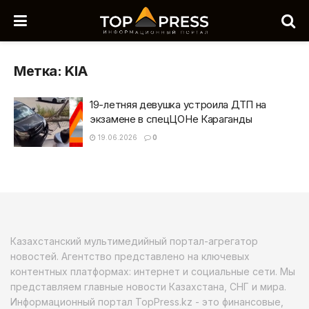
Метка:
KIA
19-летняя девушка устроила ДТП на
экзамене в спецЦОНе Караганды
19.06.2026
0
Казахстанский мультимедийный портал-агрегатор
новостей. Агентство представлено на ключевых
контентных платформах: интернет и социальные сети. Мы
представляем главные новости Казахстана, СНГ и мира.
Информационный портал TopPress.kz - это финансовые,