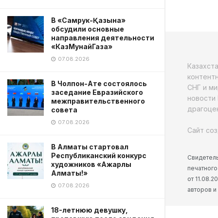
В «Самрук-Қазына»
обсудили основные
направления деятельности
«КазМунайГаза»
07.08.2026
Казахст
контентн
В Чолпон-Ате состоялось
СНГ и ми
заседание Евразийского
новости 
межправительственного
драгоцен
совета
07.08.2026
Сайт соз
В Алматы стартовал
Республиканский конкурс
Свидетель
художников «Ажарлы
печатного
Алматы!»
от 11.08.
07.08.2026
авторов и
18-летнюю девушку,