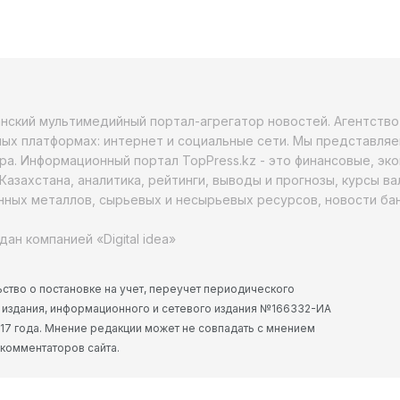
анский мультимедийный портал-агрегатор новостей. Агентств
ых платформах: интернет и социальные сети. Мы представляе
ра. Информационный портал TopPress.kz - это финансовые, эк
Казахстана, аналитика, рейтинги, выводы и прогнозы, курсы в
ных металлов, сырьевых и несырьевых ресурсов, новости бан
дан компанией «Digital idea»
ство о постановке на учет, переучет периодического
 издания, информационного и сетевого издания №166332-ИА
2017 года. Мнение редакции может не совпадать с мнением
 комментаторов сайта.