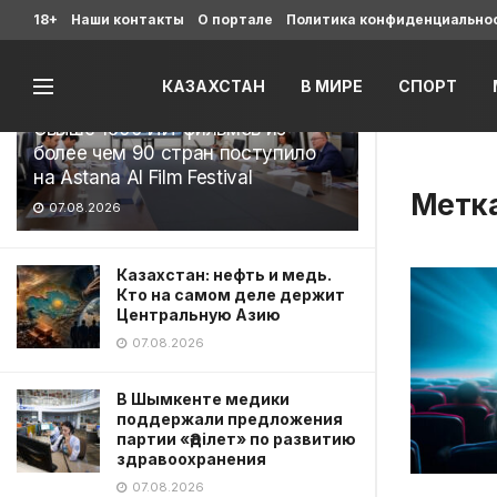
Последние
18+
Наши контакты
О портале
Политика конфиденциально
КАЗАХСТАН
В МИРЕ
СПОРТ
Свыше 1900 ИИ-фильмов из
более чем 90 стран поступило
на Astana AI Film Festival
Метк
07.08.2026
Казахстан: нефть и медь.
Кто на самом деле держит
Центральную Азию
07.08.2026
В Шымкенте медики
поддержали предложения
партии «Әділет» по развитию
здравоохранения
07.08.2026