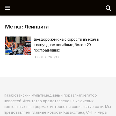
Метка:
Лейпцига
Внедорожник на скорости въехал в
толпу: двое погибших, более 20
пострадавших
05.05.2026
0
Казахстанский мультимедийный портал-агрегатор
новостей. Агентство представлено на ключевых
контентных платформах: интернет и социальные сети. Мы
представляем главные новости Казахстана, СНГ и мира.