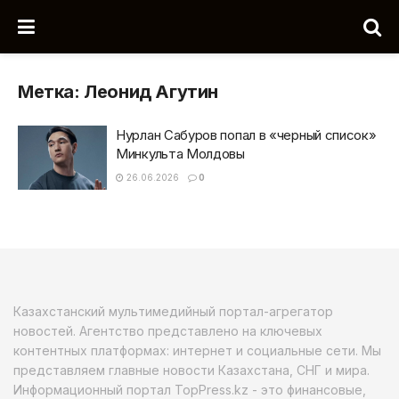
Метка:
Леонид Агутин
Нурлан Сабуров попал в «черный список»
Минкульта Молдовы
26.06.2026
0
Казахстанский мультимедийный портал-агрегатор
новостей. Агентство представлено на ключевых
контентных платформах: интернет и социальные сети. Мы
представляем главные новости Казахстана, СНГ и мира.
Информационный портал TopPress.kz - это финансовые,