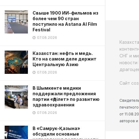
Свыше 1900 ИИ-фильмов из
более чем 90 стран
поступило на Astana AI Film
Festival
07.08.2026
Казахст
контентн
Казахстан: нефть и медь.
СНГ и ми
Кто на самом деле держит
новости 
Центральную Азию
драгоцен
07.08.2026
Сайт соз
В Шымкенте медики
поддержали предложения
партии «Әділет» по развитию
Свидетель
здравоохранения
печатного
07.08.2026
от 11.08.
авторов и
В «Самрук-Қазына»
обсудили основные