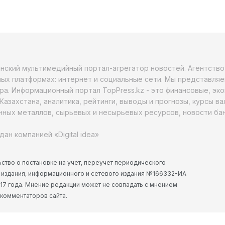
анский мультимедийный портал-агрегатор новостей. Агентств
ых платформах: интернет и социальные сети. Мы представляе
ра. Информационный портал TopPress.kz - это финансовые, эк
Казахстана, аналитика, рейтинги, выводы и прогнозы, курсы в
ных металлов, сырьевых и несырьевых ресурсов, новости бан
дан компанией «Digital idea»
ство о постановке на учет, переучет периодического
 издания, информационного и сетевого издания №166332-ИА
2017 года. Мнение редакции может не совпадать с мнением
 комментаторов сайта.