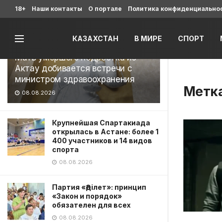
Последние
18+
Наши контакты
О портале
Политика конфиденциально
КАЗАХСТАН
В МИРЕ
СПОРТ
Мать умершего подростка из
Актау добивается встречи с
министром здравоохранения
Метк
08.08.2026
Крупнейшая Спартакиада
открылась в Астане: более 1
400 участников и 14 видов
спорта
08.08.2026
Партия «Әділет»: принцип
«Закон и порядок»
обязателен для всех
08.08.2026