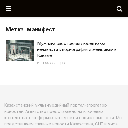
Метка:
манифест
Мужчина расстрелял людей из-за
ненависти к порнографии и женщинам в
Канаде
24.06.2026
0
Казахстанский мультимедийный портал-агрегатор
новостей. Агентство представлено на ключевых
контентных платформах: интернет и социальные сети. Мы
представляем главные новости Казахстана, СНГ и мира.