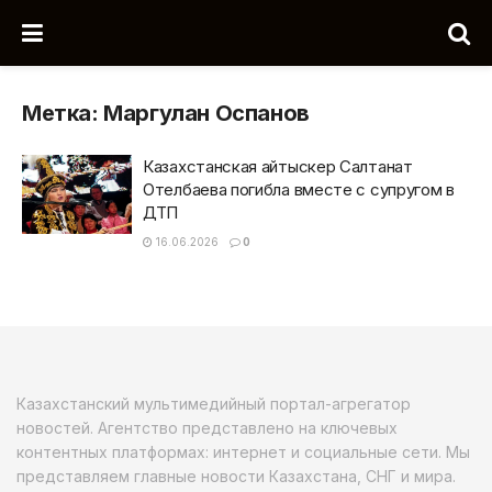
Метка:
Маргулан Оспанов
Казахстанская айтыскер Салтанат
Отелбаева погибла вместе с супругом в
ДТП
16.06.2026
0
Казахстанский мультимедийный портал-агрегатор
новостей. Агентство представлено на ключевых
контентных платформах: интернет и социальные сети. Мы
представляем главные новости Казахстана, СНГ и мира.