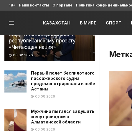
Последние
18+
Наши контакты
О портале
Политика конфиденциально
КАЗАХСТАН
В МИРЕ
СПОРТ
МВД РК присоединилось к
республиканскому проекту
«Читающая нация»
Метк
06.08.2026
Первый полёт беспилотного
пассажирского судна
продемонстрировали в небе
Астаны
06.08.2026
Мужчина пытался задушить
жену проводом в
Алматинской области
06.08.2026