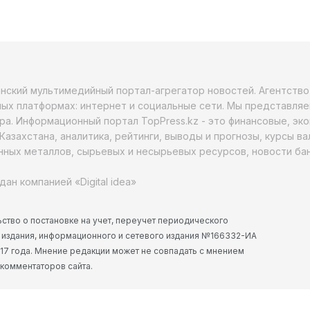
анский мультимедийный портал-агрегатор новостей. Агентств
ых платформах: интернет и социальные сети. Мы представляе
ра. Информационный портал TopPress.kz - это финансовые, эк
Казахстана, аналитика, рейтинги, выводы и прогнозы, курсы в
ных металлов, сырьевых и несырьевых ресурсов, новости бан
дан компанией «Digital idea»
ство о постановке на учет, переучет периодического
 издания, информационного и сетевого издания №166332-ИА
2017 года. Мнение редакции может не совпадать с мнением
 комментаторов сайта.