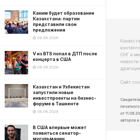
Каким будет образование
Казахстана: партии
представили свои
предложения
06.08.2026
Казахст
контентн
V из BTS попал в ДТП после
СНГ и ми
концерта в США
новости 
06.08.2026
драгоцен
Сайт соз
Казахстан и Узбекистан
запустили новые
инвестпроекты на бизнес-
Свидетель
форуме в Ташкенте
печатного
06.08.2026
от 11.08.
авторов и
В США впервые может
появиться сенатор-
мусульманин