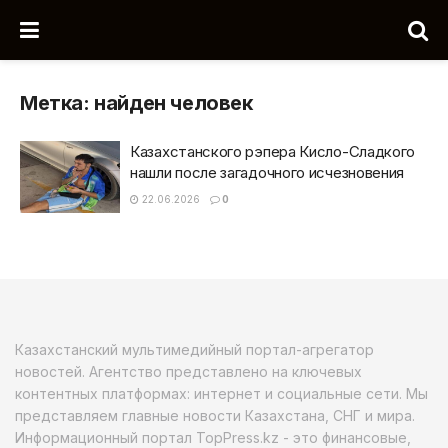
Метка:
найден человек
Казахстанского рэпера Кисло-Сладкого
нашли после загадочного исчезновения
22.06.2026
0
Казахстанский мультимедийный портал-агрегатор
новостей. Агентство представлено на ключевых
контентных платформах: интернет и социальные сети. Мы
представляем главные новости Казахстана, СНГ и мира.
Информационный портал TopPress.kz - это финансовые,