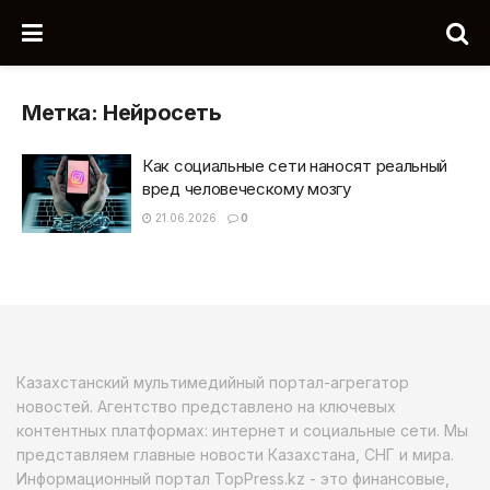
Метка:
Нейросеть
Как социальные сети наносят реальный
вред человеческому мозгу
21.06.2026
0
Казахстанский мультимедийный портал-агрегатор
новостей. Агентство представлено на ключевых
контентных платформах: интернет и социальные сети. Мы
представляем главные новости Казахстана, СНГ и мира.
Информационный портал TopPress.kz - это финансовые,