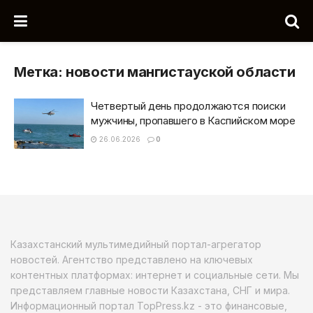
Метка:
новости мангистауской области
Четвертый день продолжаются поиски
мужчины, пропавшего в Каспийском море
26.06.2026
0
Казахстанский мультимедийный портал-агрегатор
новостей. Агентство представлено на ключевых
контентных платформах: интернет и социальные сети. Мы
представляем главные новости Казахстана, СНГ и мира.
Информационный портал TopPress.kz - это финансовые,