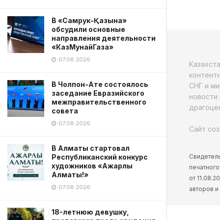
В «Самрук-Қазына»
обсудили основные
направления деятельности
«КазМунайГаза»
07.08.2026
Казахст
контентн
В Чолпон-Ате состоялось
СНГ и ми
заседание Евразийского
новости 
межправительственного
драгоцен
совета
07.08.2026
Сайт соз
В Алматы стартовал
Свидетель
Республиканский конкурс
художников «Ажарлы
печатного
Алматы!»
от 11.08.
07.08.2026
авторов и
18-летнюю девушку,