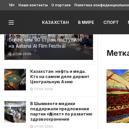
Последние
18+
Наши контакты
О портале
Политика конфиденциально
КАЗАХСТАН
В МИРЕ
СПОРТ
Свыше 1900 ИИ-фильмов из
более чем 90 стран поступило
на Astana AI Film Festival
Метк
07.08.2026
Казахстан: нефть и медь.
Кто на самом деле держит
Центральную Азию
07.08.2026
В Шымкенте медики
поддержали предложения
партии «Әділет» по развитию
здравоохранения
07.08.2026