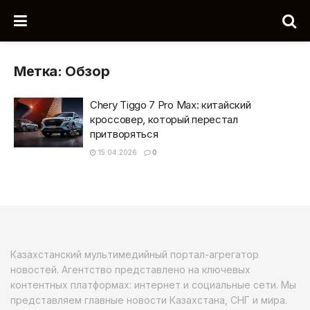
Метка:
Обзор
Chery Tiggo 7 Pro Max: китайский
кроссовер, который перестал
притворяться
15.04.2026
0
Казахстанский мультимедийный портал-агрегатор
новостей. Агентство представлено на ключевых
контентных платформах: интернет и социальные сети. Мы
представляем главные новости Казахстана, СНГ и мира.