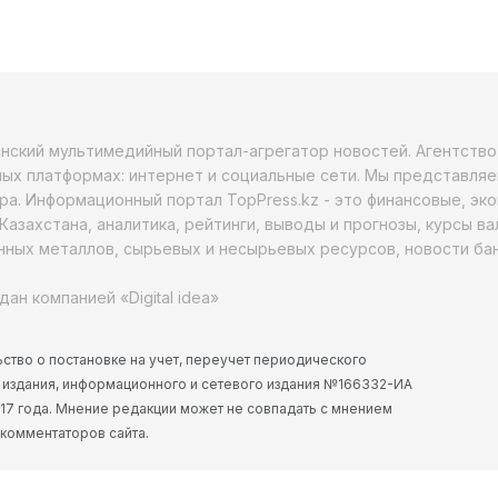
анский мультимедийный портал-агрегатор новостей. Агентств
ых платформах: интернет и социальные сети. Мы представляе
ра. Информационный портал TopPress.kz - это финансовые, эк
Казахстана, аналитика, рейтинги, выводы и прогнозы, курсы в
ных металлов, сырьевых и несырьевых ресурсов, новости бан
дан компанией «Digital idea»
ство о постановке на учет, переучет периодического
 издания, информационного и сетевого издания №166332-ИА
2017 года. Мнение редакции может не совпадать с мнением
 комментаторов сайта.