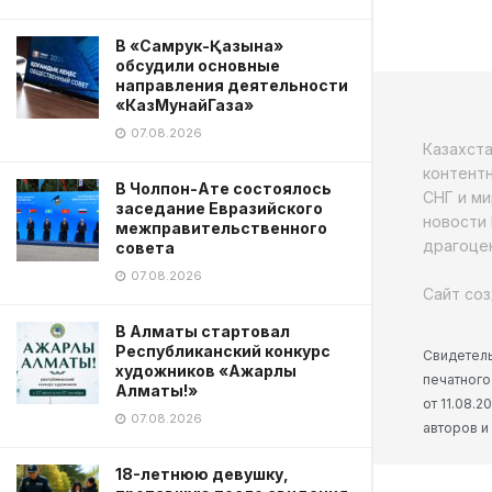
В «Самрук-Қазына»
обсудили основные
направления деятельности
«КазМунайГаза»
07.08.2026
Казахст
контентн
В Чолпон-Ате состоялось
СНГ и ми
заседание Евразийского
новости 
межправительственного
драгоцен
совета
07.08.2026
Сайт соз
В Алматы стартовал
Республиканский конкурс
Свидетель
художников «Ажарлы
печатного
Алматы!»
от 11.08.
07.08.2026
авторов и
18-летнюю девушку,