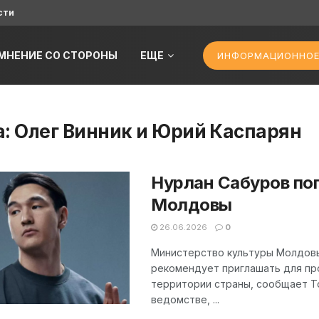
сти
МНЕНИЕ СО СТОРОНЫ
ЕЩЕ
ИНФОРМАЦИОННОЕ
а:
Олег Винник и Юрий Каспарян
Нурлан Сабуров по
Молдовы
26.06.2026
0
Министерство культуры Молдовы
рекомендует приглашать для пр
территории страны, сообщает Top
ведомстве, ...