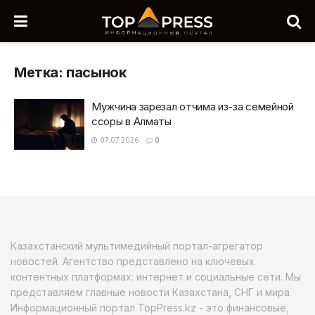
Метка:
пасынок
Мужчина зарезал отчима из-за семейной
ссоры в Алматы
07.07.2026
0
Казахстанский мультимедийный портал-агрегатор
новостей. Агентство представлено на ключевых
контентных платформах: интернет и социальные сети. Мы
представляем главные новости Казахстана, СНГ и мира.
Информационный портал TopPress.kz - это финансовые,