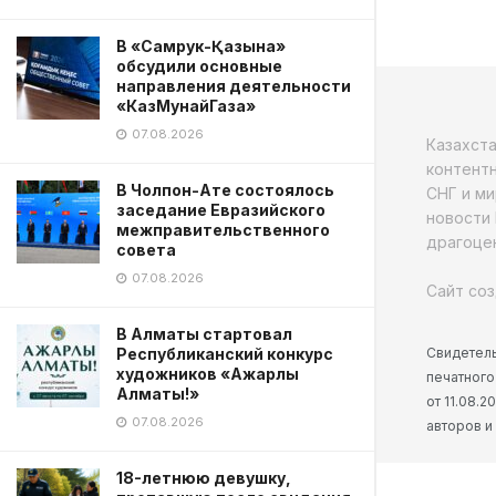
В «Самрук-Қазына»
обсудили основные
направления деятельности
«КазМунайГаза»
07.08.2026
Казахст
контентн
В Чолпон-Ате состоялось
СНГ и ми
заседание Евразийского
новости 
межправительственного
драгоцен
совета
07.08.2026
Сайт соз
В Алматы стартовал
Свидетель
Республиканский конкурс
художников «Ажарлы
печатного
Алматы!»
от 11.08.
07.08.2026
авторов и
18-летнюю девушку,