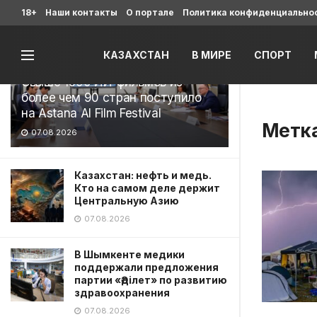
Последние
18+
Наши контакты
О портале
Политика конфиденциально
КАЗАХСТАН
В МИРЕ
СПОРТ
Свыше 1900 ИИ-фильмов из
более чем 90 стран поступило
на Astana AI Film Festival
Метк
07.08.2026
Казахстан: нефть и медь.
Кто на самом деле держит
Центральную Азию
07.08.2026
В Шымкенте медики
поддержали предложения
партии «Әділет» по развитию
здравоохранения
07.08.2026