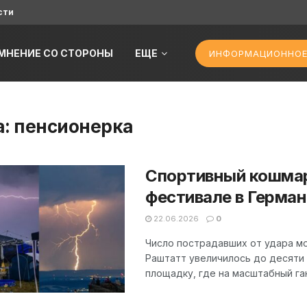
сти
МНЕНИЕ СО СТОРОНЫ
ЕЩЕ
ИНФОРМАЦИОННОЕ
а:
пенсионерка
Спортивный кошмар
фестивале в Герма
22.06.2026
0
Число пострадавших от удара м
Раштатт увеличилось до десяти
площадку, где на масштабный ган