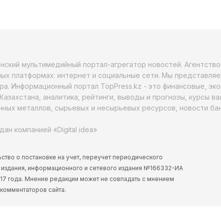
анский мультимедийный портал-агрегатор новостей. Агентств
ых платформах: интернет и социальные сети. Мы представляе
ра. Информационный портал TopPress.kz - это финансовые, эк
Казахстана, аналитика, рейтинги, выводы и прогнозы, курсы в
ных металлов, сырьевых и несырьевых ресурсов, новости бан
дан компанией «Digital idea»
ство о постановке на учет, переучет периодического
 издания, информационного и сетевого издания №166332-ИА
2017 года. Мнение редакции может не совпадать с мнением
 комментаторов сайта.