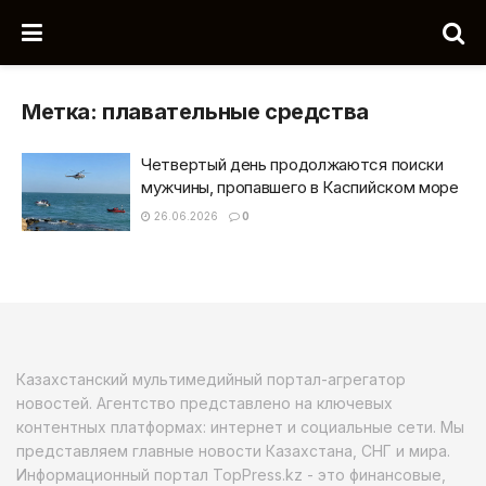
Метка:
плавательные средства
Четвертый день продолжаются поиски
мужчины, пропавшего в Каспийском море
26.06.2026
0
Казахстанский мультимедийный портал-агрегатор
новостей. Агентство представлено на ключевых
контентных платформах: интернет и социальные сети. Мы
представляем главные новости Казахстана, СНГ и мира.
Информационный портал TopPress.kz - это финансовые,