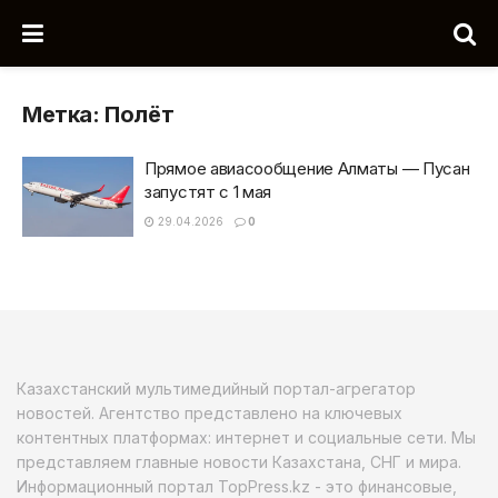
Метка:
Полёт
Прямое авиасообщение Алматы — Пусан
запустят с 1 мая
29.04.2026
0
Казахстанский мультимедийный портал-агрегатор
новостей. Агентство представлено на ключевых
контентных платформах: интернет и социальные сети. Мы
представляем главные новости Казахстана, СНГ и мира.
Информационный портал TopPress.kz - это финансовые,