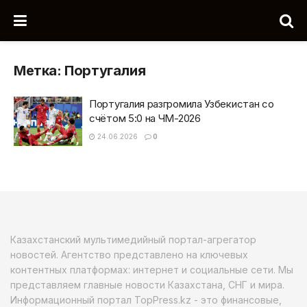
Метка:
Португалия
Португалия разгромила Узбекистан со
счётом 5:0 на ЧМ-2026
24.06.2026
0
Казахстанский мультимедийный портал-агрегатор
новостей. Агентство представлено на ключевых
контентных платформах: интернет и социальные сети. Мы
представляем главные новости Казахстана, СНГ и мира.
Информационный портал TopPress.kz - это финансовые,