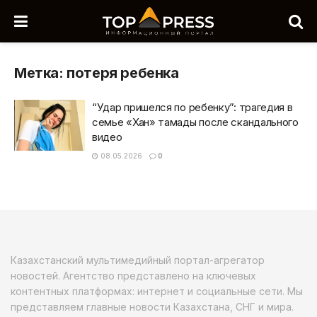
Метка:
потеря ребенка
“Удар пришелся по ребенку”: трагедия в
семье «Хан» тамады после скандального
видео
08.05.2026
0
Казахстанский мультимедийный портал-агрегатор
новостей. Агентство представлено на ключевых
контентных платформах: интернет и социальные сети. Мы
представляем главные новости Казахстана, СНГ и мира.