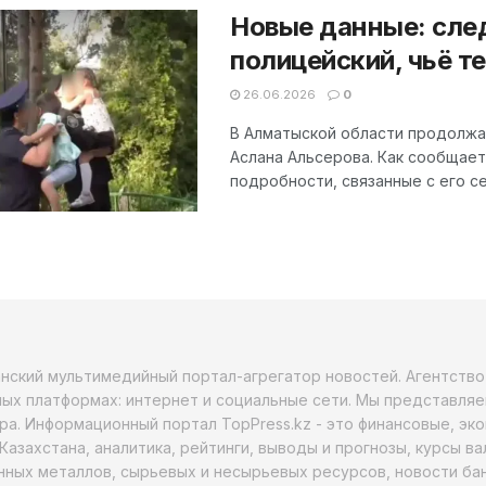
Новые данные: след
полицейский, чьё 
26.06.2026
0
В Алматыской области продолжа
Аслана Альсерова. Как сообщает 
подробности, связанные с его се
анский мультимедийный портал-агрегатор новостей. Агентств
ых платформах: интернет и социальные сети. Мы представляе
ра. Информационный портал TopPress.kz - это финансовые, эк
Казахстана, аналитика, рейтинги, выводы и прогнозы, курсы в
ных металлов, сырьевых и несырьевых ресурсов, новости бан