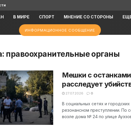
сти
АН
В МИРЕ
СПОРТ
МНЕНИЕ СО СТОРОНЫ
ЕЩ
ИНФОРМАЦИОННОЕ СООБЩЕНИЕ
а:
правоохранительные органы
Мешки с останками
расследует убийств
27.07.2026
0
В социальных сетях и городских
резонансном преступлении. По 
возле дома № 24 по улице Ауэзов