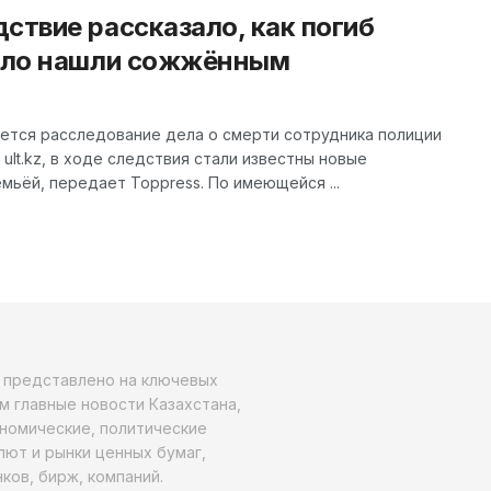
ствие рассказало, как погиб
тело нашли сожжённым
ется расследование дела о смерти сотрудника полиции
ult.kz, в ходе следствия стали известны новые
мьёй, передает Toppress. По имеющейся ...
о представлено на ключевых
м главные новости Казахстана,
ономические, политические
алют и рынки ценных бумаг,
ков, бирж, компаний.