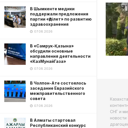
В Шымкенте медики
поддержали предложения
партии «Әділет» по развитию
здравоохранения
07.08.2026
В «Самрук-Қазына»
обсудили основные
направления деятельности
«КазМунайГаза»
07.08.2026
В Чолпон-Ате состоялось
заседание Евразийского
межправительственного
совета
Казахст
контентн
07.08.2026
СНГ и ми
новости 
В Алматы стартовал
драгоцен
Республиканский конкурс