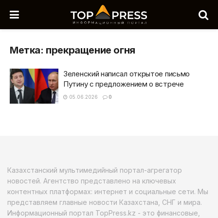
Метка:
прекращение огня
Зеленский написал открытое письмо
Путину с предложением о встрече
05.06.2026
0
Казахстанский мультимедийный портал-агрегатор
новостей. Агентство представлено на ключевых
контентных платформах: интернет и социальные сети. Мы
представляем главные новости Казахстана, СНГ и мира.
Информационный портал TopPress.kz - это финансовые,