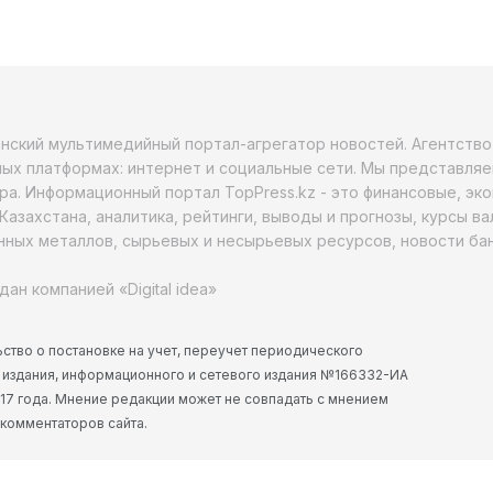
анский мультимедийный портал-агрегатор новостей. Агентств
ых платформах: интернет и социальные сети. Мы представляе
ра. Информационный портал TopPress.kz - это финансовые, эк
Казахстана, аналитика, рейтинги, выводы и прогнозы, курсы в
ных металлов, сырьевых и несырьевых ресурсов, новости бан
дан компанией «Digital idea»
ство о постановке на учет, переучет периодического
 издания, информационного и сетевого издания №166332-ИА
2017 года. Мнение редакции может не совпадать с мнением
 комментаторов сайта.