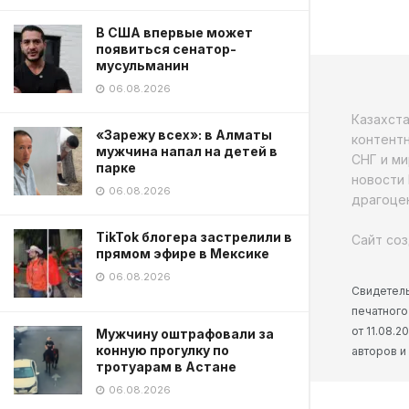
В США впервые может
появиться сенатор-
мусульманин
06.08.2026
Казахст
«Зарежу всех»: в Алматы
контентн
мужчина напал на детей в
СНГ и ми
парке
новости 
06.08.2026
драгоцен
TikTok блогера застрелили в
Сайт соз
прямом эфире в Мексике
06.08.2026
Свидетель
печатного
от 11.08.
Мужчину оштрафовали за
конную прогулку по
авторов и
тротуарам в Астане
06.08.2026