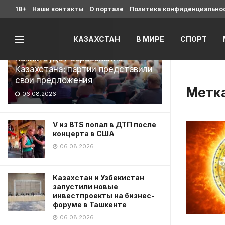
Последние
18+
Наши контакты
О портале
Политика конфиденциально
КАЗАХСТАН
В МИРЕ
СПОРТ
Каким будет образование
Казахстана: партии представили
свои предложения
Метк
06.08.2026
V из BTS попал в ДТП после
концерта в США
06.08.2026
Казахстан и Узбекистан
запустили новые
инвестпроекты на бизнес-
форуме в Ташкенте
06.08.2026