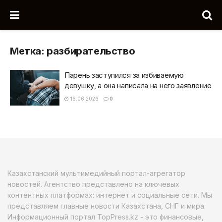
Метка:
разбирательство
Парень заступился за избиваемую
девушку, а она написала на него заявление
16.06.2026
0
Казахстанский мультимедийный портал-агрегатор
новостей. Агентство представлено на ключевых
контентных платформах: интернет и социальные сети. Мы
представляем главные новости Казахстана, СНГ и мира.
Информационный портал TopPress.kz - это финансовые,