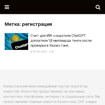
Метка:
регистрация
Счет для ИИ: создатели ChatGPT
доплатили 1,8 миллиарда тенге после
проверки в Казахстане
18.06.2026
0
Казахстанский мультимедийный портал-агрегатор
новостей. Агентство представлено на ключевых
контентных платформах: интернет и социальные сети. Мы
представляем главные новости Казахстана, СНГ и мира.