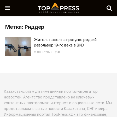
Метка:
Риддер
Житель нашел на прогулке редкий
револьвер 19-го века в ВКО
08.07.2026
0
Казахстанский мультимедийный портал-агрегатор
новостей. Агентство представлено на ключевых
контентных платформах: интернет и социальные сети. Мы
представляем главные новости Казахстана, СНГ и мира.
Информационный портал TopPress.kz - это финансовые,