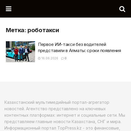
Метка:
роботакси
Первое ИИ-такси без водителей
представили в Алматы: сроки появления
16.06.2026
0
Казахстанский мультимедийный портал-агрегатор
новостей. Агентство представлено на ключевых
контентных платформах: интернет и социальные сети. Мы
представляем главные новости Казахстана, СНГ и мира.
Информационный портал TopPress.kz - это финансовые,