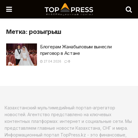
Метка:
розыгрыш
Блогерам Жанабыловым вынесли
приговор в Астане
27.04.2026
0
Казахстанский мультимедийный портал-агрегатор
новостей. Агентство представлено на ключевых
контентных платформах: интернет и социальные сети. Мы
представляем главные новости Казахстана, СНГ и мира.
Информационный портал TopPress.kz - это финансовые,