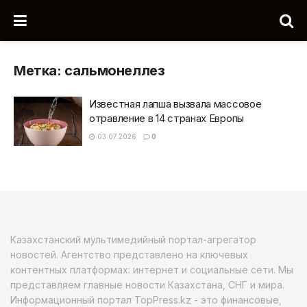
Метка:
сальмонеллез
Известная лапша вызвала массовое
отравление в 14 странах Европы
03.07.2026
0
Казахстанский мультимедийный портал-агрегатор
новостей. Агентство представлено на ключевых
контентных платформах: интернет и социальные сети. Мы
представляем главные новости Казахстана, СНГ и мира.
Информационный портал TopPress.kz - это финансовые,