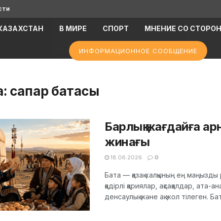
сти
КАЗАХСТАН
В МИРЕ
СПОРТ
МНЕНИЕ СО СТОРО
ИНФОРМАЦИОННОЕ СООБЩЕНИЕ
а:
сапар батасы
Барлық жағдайға арн
жинағы
18.06.2026
0
Бата — қазақ халқының ең маңызд
қадірлі қариялар, ақсақалдар, ата-а
денсаулық және ақ жол тілеген. Бата