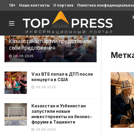
Последние
18+
Наши контакты
О портале
Политика конфиденциально
Каким будет образование
Казахстана: партии представили
свои предложения
Метк
06.08.2026
V из BTS попал в ДТП после
концерта в США
06.08.2026
Казахстан и Узбекистан
запустили новые
инвестпроекты на бизнес-
форуме в Ташкенте
06.08.2026