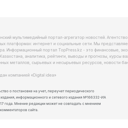
анский мультимедийный портал-агрегатор новостей. Агентств
ых платформах: интернет и социальные сети. Мы представляе
ра. Информационный портал TopPress.kz - это финансовые, эк
Казахстана, аналитика, рейтинги, выводы и прогнозы, курсы в
ных металлов, сырьевых и несырьевых ресурсов, новости бан
дан компанией «Digital idea»
ство о постановке на учет, переучет периодического
 издания, информационного и сетевого издания №166332-ИА
2017 года. Мнение редакции может не совпадать с мнением
 комментаторов сайта.