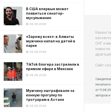
В США впервые может
появиться сенатор-
мусульманин
06.08.2026
Казахст
«Зарежу всех»: в Алматы
контентн
мужчина напал на детей в
СНГ и ми
парке
новости 
06.08.2026
драгоцен
TikTok блогера застрелили в
Сайт соз
прямом эфире в Мексике
06.08.2026
Свидетель
печатного
от 11.08.
Мужчину оштрафовали за
конную прогулку по
авторов и
тротуарам в Астане
06.08.2026