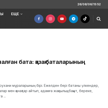
26/08/06/15:52
НЫ
ЕЩЕ
алған бата: қазақ баталарының
ы рухани мұраларының бірі. Ежелден бері батаны үлкендер,
налар мен қонақтар айтып, адамға жақсылық, бақыт, береке,
 ...