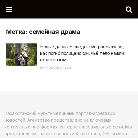
Метка:
семейная драма
Новые данные: следствие рассказало,
как погиб полицейский, чьё тело нашли
сожжённым
26.06.2026
0
Казахстанский мультимедийный портал-агрегатор
новостей. Агентство представлено на ключевых
контентных платформах: интернет и социальные сети. Мы
представляем главные новости Казахстана, СНГ и мира.