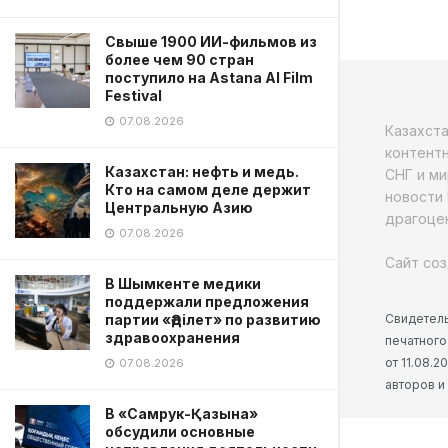
Свыше 1900 ИИ-фильмов из
более чем 90 стран
поступило на Astana AI Film
Festival
07.08.2026
Казахст
контентн
Казахстан: нефть и медь.
СНГ и ми
Кто на самом деле держит
новости 
Центральную Азию
драгоцен
07.08.2026
Сайт соз
В Шымкенте медики
поддержали предложения
Свидетель
партии «Әділет» по развитию
здравоохранения
печатного
от 11.08.
07.08.2026
авторов и
В «Самрук-Қазына»
обсудили основные