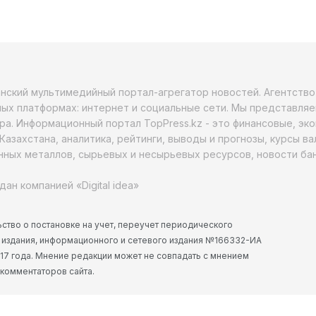
анский мультимедийный портал-агрегатор новостей. Агентств
ых платформах: интернет и социальные сети. Мы представляе
ра. Информационный портал TopPress.kz - это финансовые, эк
Казахстана, аналитика, рейтинги, выводы и прогнозы, курсы в
ных металлов, сырьевых и несырьевых ресурсов, новости бан
дан компанией «Digital idea»
ство о постановке на учет, переучет периодического
 издания, информационного и сетевого издания №166332-ИА
2017 года. Мнение редакции может не совпадать с мнением
 комментаторов сайта.