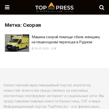
Метка:
Скорая
Машина скорой помощи сбила женщину
на пешеходном переходе в Рудном
06.05.2026
0
Казахстанский мультимедийный портал-агрегатор
новостей. Агентство представлено на ключевых
контентных платформах: интернет и социальные сети. Мы
представляем главные новости Казахстана, СНГ и мира.
Информационный портал TopPress.kz - это финансовые,