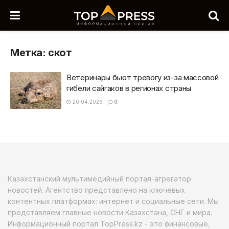
Метка:
скот
Ветеринары бьют тревогу из-за массовой
гибели сайгаков в регионах страны
20.04.2026
0
Казахстанский мультимедийный портал-агрегатор
новостей. Агентство представлено на ключевых
контентных платформах: интернет и социальные сети. Мы
представляем главные новости Казахстана, СНГ и мира.
Информационный портал TopPress.kz - это финансовые,