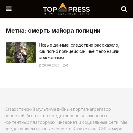
Метка:
смерть майора полиции
Новые данные: следствие рассказало,
как погиб полицейский, чьё тело нашли
сожжённым
26.06.2026
0
Казахстанский мультимедийный портал-агрегатор
новостей. Агентство представлено на ключевых
контентных платформах: интернет и социальные сети. Мы
представляем главные новости Казахстана, СНГ и мира.