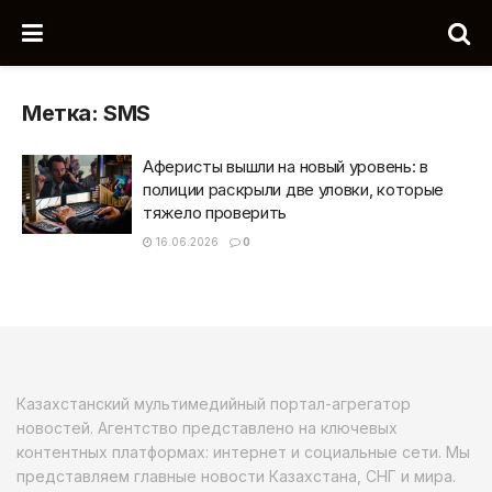
Метка:
SMS
Аферисты вышли на новый уровень: в
полиции раскрыли две уловки, которые
тяжело проверить
16.06.2026
0
Казахстанский мультимедийный портал-агрегатор
новостей. Агентство представлено на ключевых
контентных платформах: интернет и социальные сети. Мы
представляем главные новости Казахстана, СНГ и мира.