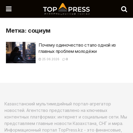
Метка:
социум
Почему одиночество стало одной из
главных проблем молодёжи
25.06.2026
0
Казахстанский мультимедийный портал-агрегатор
новостей. Агентство представлено на ключевых
контентных платформах: интернет и социальные сети. Мы
представляем главные новости Казахстана, СНГ и мира.
Информационный портал TopPress.kz - это финансовые,