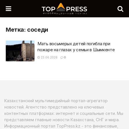
Метка:
соседи
Мать восьмерых детей погибла при
пожаре на глазах у семьи в Шымкенте
23.06.2026
0
Казахстанский мультимедийный портал-агрегатор
новостей. Агентство представлено на ключевых
контентных платформах: интернет и социальные сети. Мы
представляем главные новости Казахстана, СНГ и мира.
Информационный портал TopPress.kz - это финансовые,