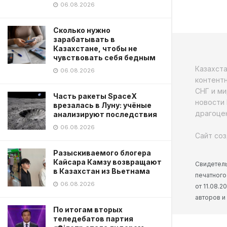
06.08.2026
Сколько нужно
зарабатывать в
Казахстане, чтобы не
чувствовать себя бедным
Казахст
06.08.2026
контентн
СНГ и ми
Часть ракеты SpaceX
новости 
врезалась в Луну: учёные
драгоцен
анализируют последствия
06.08.2026
Сайт соз
Разыскиваемого блогера
Кайсара Камзу возвращают
Свидетель
в Казахстан из Вьетнама
печатного
06.08.2026
от 11.08.
авторов и
По итогам вторых
теледебатов партия