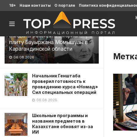
Последние
18+
Наши контакты
О портале
Политика конфиденциально
Вандалы разбили мемориальную
плиту Бауыржана Момышулы в
Карагандинской области
Метк
06.08.2026
Начальник Генштаба
проверил готовность к
проведению курса «Номад»
Сил специальных операций
06.08.2026
Школьные программы и
названия предметов в
Казахстане обновят из-за
ИИ