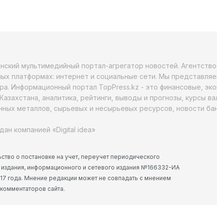
анский мультимедийный портал-агрегатор новостей. Агентств
ых платформах: интернет и социальные сети. Мы представляе
ра. Информационный портал TopPress.kz - это финансовые, эк
Казахстана, аналитика, рейтинги, выводы и прогнозы, курсы в
ных металлов, сырьевых и несырьевых ресурсов, новости бан
дан компанией «Digital idea»
ство о постановке на учет, переучет периодического
 издания, информационного и сетевого издания №166332-ИА
2017 года. Мнение редакции может не совпадать с мнением
 комментаторов сайта.