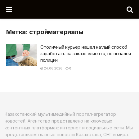
Метка:
стройматериалы
Столичный курьер нашел наглый способ
заработать на заказе клиента, но попался
полиции
24.06.2026
0
Казахстанский мультимедийный портал-агрегатор
новостей. Агентство представлено на ключевых
контентных платформах: интернет и социальные сети. Мы
представляем главные новости Казахстана, СНГ и мира.