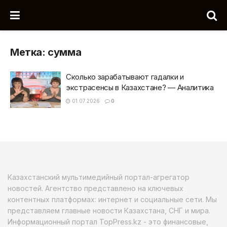
Метка:
сумма
Сколько зарабатывают гадалки и
экстрасенсы в Казахстане? — Аналитика
01.07.2026
0
Казахстанский мультимедийный портал-агрегатор
новостей. Агентство представлено на ключевых
контентных платформах: интернет и социальные сети. Мы
представляем главные новости Казахстана, СНГ и мира.
Информационный портал TopPress.kz - это финансовые,