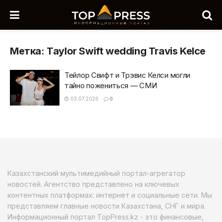
Метка:
Taylor Swift wedding Travis Kelce
Тейлор Свифт и Трэвис Келси могли
тайно пожениться — СМИ
03.07.2026
0
Казахстанский мультимедийный портал-агрегатор
новостей. Агентство представлено на ключевых
контентных платформах: интернет и социальные сети. Мы
представляем главные новости Казахстана, СНГ и мира.
Информационный портал TopPress.kz - это финансовые,