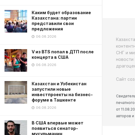
Каким будет образование
Казахстана: партии
представили свои
предложения
06.08.2026
Казахст
контентн
V из BTS попал в ДТП после
СНГ и ми
концерта в США
новости 
06.08.2026
драгоцен
Сайт соз
Казахстан и Узбекистан
запустили новые
инвестпроекты на бизнес-
Свидетель
форуме в Ташкенте
печатного
06.08.2026
от 11.08.
авторов и
В США впервые может
появиться сенатор-
мусульманин