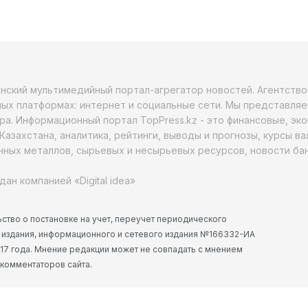
анский мультимедийный портал-агрегатор новостей. Агентств
ых платформах: интернет и социальные сети. Мы представляе
ра. Информационный портал TopPress.kz - это финансовые, эк
Казахстана, аналитика, рейтинги, выводы и прогнозы, курсы в
ных металлов, сырьевых и несырьевых ресурсов, новости бан
дан компанией «Digital idea»
ство о постановке на учет, переучет периодического
 издания, информационного и сетевого издания №166332-ИА
2017 года. Мнение редакции может не совпадать с мнением
 комментаторов сайта.