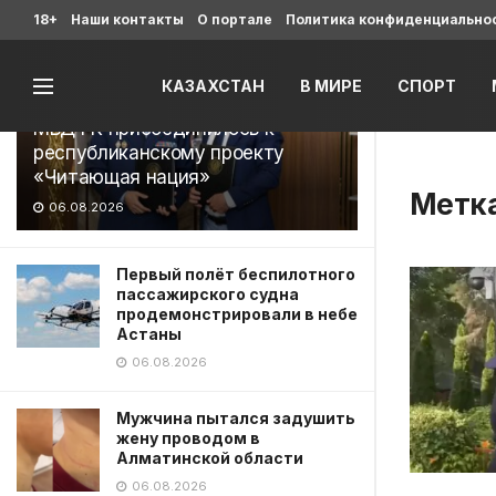
Последние
18+
Наши контакты
О портале
Политика конфиденциально
КАЗАХСТАН
В МИРЕ
СПОРТ
МВД РК присоединилось к
республиканскому проекту
«Читающая нация»
Метк
06.08.2026
Первый полёт беспилотного
пассажирского судна
продемонстрировали в небе
Астаны
06.08.2026
Мужчина пытался задушить
жену проводом в
Алматинской области
06.08.2026