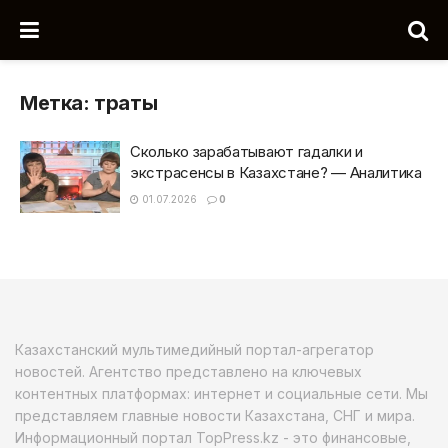
Метка:
траты
Сколько зарабатывают гадалки и
экстрасенсы в Казахстане? — Аналитика
01.07.2026
0
Казахстанский мультимедийный портал-агрегатор
новостей. Агентство представлено на ключевых
контентных платформах: интернет и социальные сети. Мы
представляем главные новости Казахстана, СНГ и мира.
Информационный портал TopPress.kz - это финансовые,