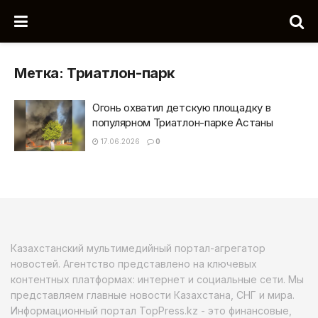
Метка:
Триатлон-парк
Огонь охватил детскую площадку в
популярном Триатлон-парке Астаны
17.06.2026
0
Казахстанский мультимедийный портал-агрегатор
новостей. Агентство представлено на ключевых
контентных платформах: интернет и социальные сети. Мы
представляем главные новости Казахстана, СНГ и мира.
Информационный портал TopPress.kz - это финансовые,